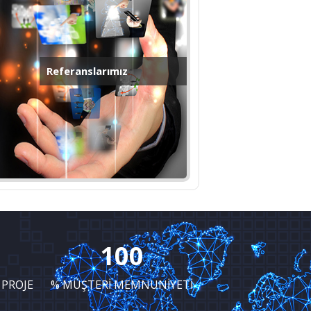
Referanslarımız
100
 PROJE
% MÜŞTERİ MEMNUNİYETİ