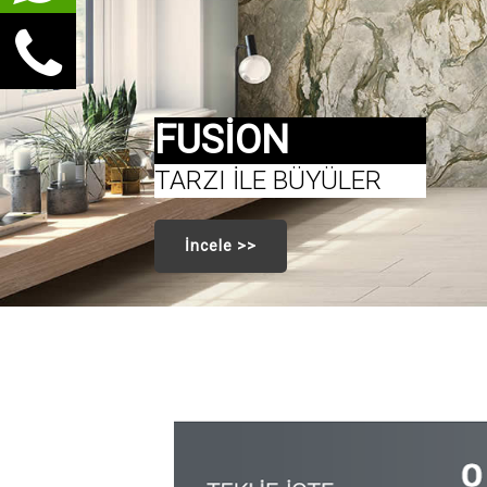
FUSİON
TARZI İLE BÜYÜLER
İncele >>