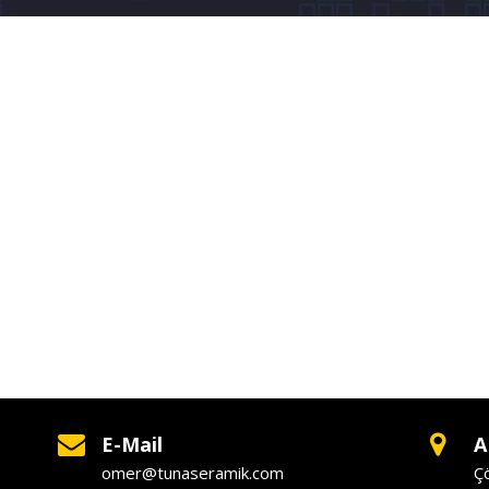
E-Mail
A
omer@tunaseramik.com
Ç