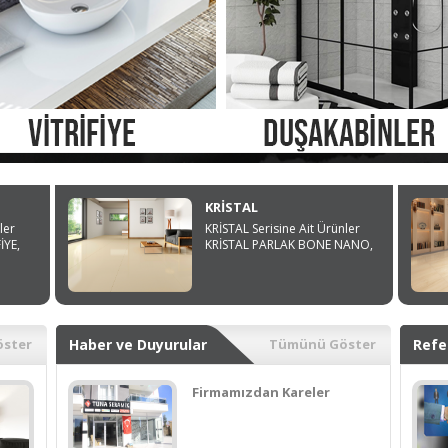
KRİSTAL
ler
KRİSTAL Serisine Ait Ürünler
İYE,
KRİSTAL PARLAK BONE NANO,
ster
Haber ve Duyurular
Tümünü Göster
Refe
Firmamızdan Kareler