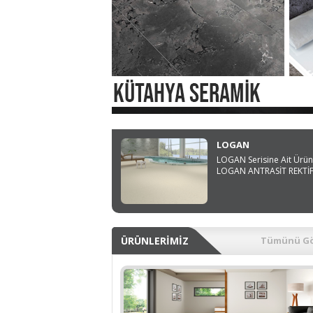
LOGAN
LOGAN Serisine Ait Ürün
LOGAN ANTRASİT REKTİF
ÜRÜNLERİMİZ
Tümünü Gö