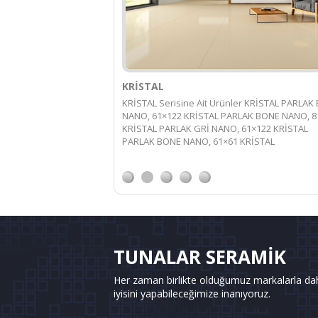
Kütahya Seramik Öne Çıkan Seriler
OPAL Serisine Ait Ürünler OPAL BONE REKTİFİ
PARLAK NANO, 122×122 OPAL GRİ REKTİFİYE
PARLAK NANO, 61×122 OPAL BONE REKTİFİYE
PARLAK NANO, 122×244 OPAL BONE REKTİFİYE
PARLAK
TUNALAR SERAMİK
Her zaman birlikte olduğumuz markalarla da
iyisini yapabileceğimize inanıyoruz.