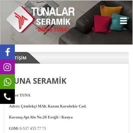
İLETİŞİM
TUNA SERAMİK
Ömer TUNA
Adres: Çömlekçi MAh. Kazım Karabekir Cad.
Karataş Apt Altı No:26 Ereğli / Konya
GSM:
0-537 455 77 71