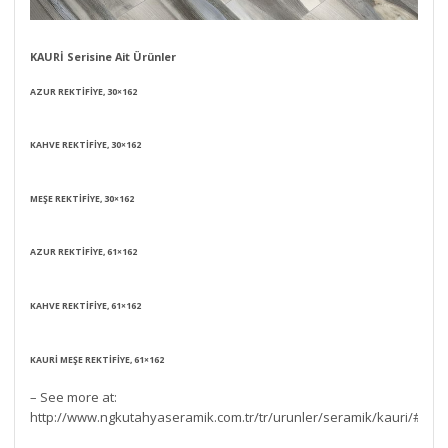
KAURİ Serisine Ait Ürünler
AZUR REKTİFİYE, 30×162
KAHVE REKTİFİYE, 30×162
MEŞE REKTİFİYE, 30×162
AZUR REKTİFİYE, 61×162
KAHVE REKTİFİYE, 61×162
KAURİ MEŞE REKTİFİYE, 61×162
– See more at:
http://www.ngkutahyaseramik.com.tr/tr/urunler/seramik/kauri/#st