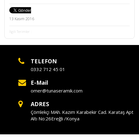
13 Kasım 2016
İlgili Terimler :
TELEFON
0332 712 45 01
E-Mail
omer@tunaseramik.com
ADRES
Çömlekçi MAh. Kazım Karabekir Cad. Karataş Apt
Altı No:26Ereğli /Konya