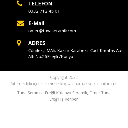
TELEFON
0332 712 45 01
E-Mail
omer@tunaseramik.com
ADRES
Çömlekçi MAh. Kazım Karabekir Cad. Karataş Apt
Altı No:26Ereğli /Konya
Copyright 2022
Sitemizdeki içerikler izinsiz kopyalanamaz ve kullanılamaz.
Tuna Seramik, Ereğli Kütahya Seramik, Ömer Tuna
Ereğli İş Rehberi