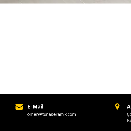
E-Mail
A
omer@tunaseramik.com
Ç
Ka