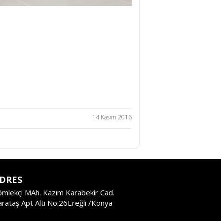
14 Kasım 2016
DRES
ömlekçi MAh. Kazım Karabekir Cad.
rataş Apt Altı No:26Ereğli /Konya